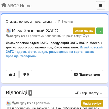
ABC2 Home
Отзывы, вопросы, предложения
Новини
Измайловский ЗАГС
Under review
+2
Sergey Ov
11 років тому
•
оновлений
11 років тому
•
1
Измайловский отдел ЗАГС - следующий ЗАГС ВАО г. Москвы
для которого составлено подрбное описание:
Измайловский
ЗАГС - адрес, фото, видео, размещение на карте, схема
проезда, телефоны
2
0
Підписатися
Відповіді
1
Старі зверху
Sergey Ov
11 років тому
Under review
Эта и последующие записи о ЗАГСах публикуются без видео -