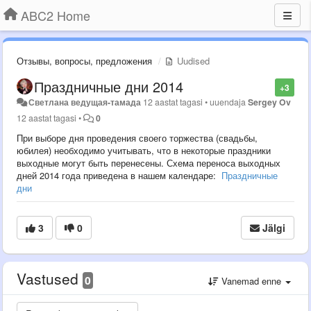
ABC2 Home
Отзывы, вопросы, предложения
Uudised
Праздничные дни 2014
+3
Светлана ведущая-тамада
12 aastat tagasi
•
uuendaja
Sergey Ov
12 aastat tagasi
•
0
При выборе дня проведения своего торжества (свадьбы,
юбилея) необходимо учитывать, что в некоторые праздники
выходные могут быть перенесены. Схема переноса выходных
дней 2014 года приведена в нашем календаре:
Праздничные
дни
3
0
Jälgi
Vastused
0
Vanemad enne