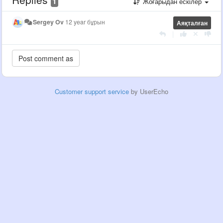
1
Жоғарыдан ескілер
Sergey Ov
12 year бұрын
Аяқталған
|
Customer support service
by UserEcho