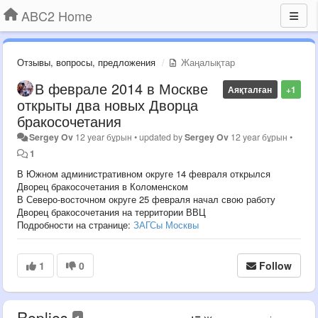
ABC2 Home
Отзывы, вопросы, предложения
Жаңалықтар
В феврале 2014 в Москве
Аяқталған
+1
открыты два новых Дворца
бракосочетания
Sergey Ov
12 year бұрын
•
updated by
Sergey Ov
12 year бұрын
•
1
В Южном административном округе 14 февраля открылся
Дворец бракосочетания в Коломенском
В Северо-восточном округе 25 февраля начал свою работу
Дворец бракосочетания на территории ВВЦ
Подробности на странице:
ЗАГСы Москвы
1
0
Follow
Replies