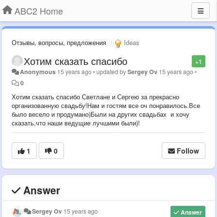
ABC2 Home
Отзывы, вопросы, предложения
Ideas
Хотим сказать спасибо
+1
Anonymous
15 years ago
•
updated by
Sergey Ov
15 years ago
•
0
Хотим сказать спасибо Светлане и Сергею за прекрасно
организованную свадьбу!Нам и гостям все оч понравилось.Все
было весело и продумано)Были на других свадьбах и хочу
сказать,что наши ведущие лучшими были)!
1
0
Follow
Answer
Sergey Ov
15 years ago
Answer