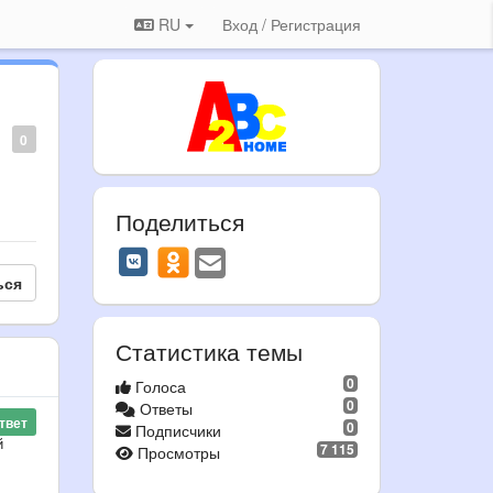
RU
Вход / Регистрация
0
Поделиться
ься
Статистика темы
0
Голоса
0
Ответы
твет
0
Подписчики
й
7 115
Просмотры