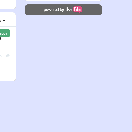
у
твет
й