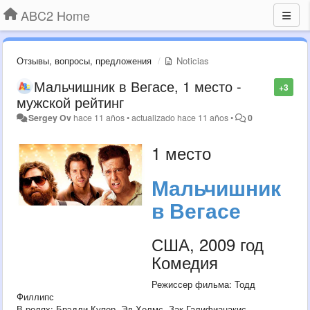
ABC2 Home
Отзывы, вопросы, предложения
Noticias
Мальчишник в Вегасе, 1 место -
+3
мужской рейтинг
Sergey Ov
hace 11 años
•
actualizado
hace 11 años
•
0
1 место
Мальчишник
в Вегасе
США, 2009 год
Комедия
Режиссер фильма: Тодд
Филлипс
В ролях: Брэдли Купер, Эд Хелмс, Зак Галифианакис