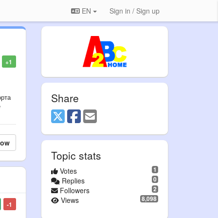
EN
Sign in / Sign up
+1
Share
орта
е
low
Topic stats
1
Votes
0
Replies
2
Followers
8,098
Views
-1