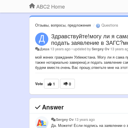
ABC2 Home
Отзывы, вопросы, предложения
Questions
Здравствуйте!могу ли я са
подать заявление в ЗАГС?мо
Диша
13 years ago
•
updated by
Sergey Ov
13 years a
мой жених гражданин Узбекистана. Могу ли я сама 
также нотариально заверена),и подать заявление са
будем вместе.очень Вас прошу,ответьте мне на этот
Vote
1
0
Answer
Sergey Ov
13 years ago
Да. Можете! Если подпись на заявлении о 