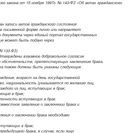
ого закона
от 15 ноября 1997г. № 143-ФЗ «Об актах гражданского
ган записи актов гражданского состояния
 в письменной форме лично или направляют
го документа через единый портал государственных
ние может быть подано через
 N 133-ФЗ)
тверждены взаимное добровольное согласие
ие обстоятельств, препятствующих заключению брака.
ака также должны быть указаны следующие
ждения, возраст на день государственной
во, национальность (указывается по желанию лиц,
аждого из лиц, вступающих в брак;
ющие в брак;
личности вступающих в брак.
вместное заявление о заключении брака и
ления о заключении брака необходимо
тупающих в брак;
редыдущего брака, в случае, если лицо