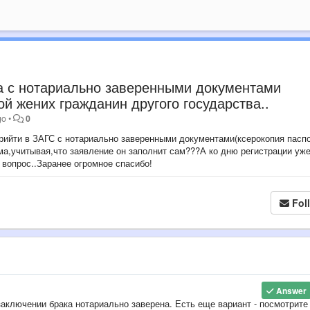
ма с нотариально заверенными документами
й жених гражданин другого государства..
go
•
0
прийти в ЗАГС с нотариально заверенными документами(ксерокопия пасп
ма,учитывая,что заявление он заполнит сам???А ко дню регистрации уж
 вопрос..Заранее огромное спасибо!
Fol
Answer
заключении брака нотариально заверена. Есть еще вариант - посмотрите