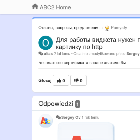
ABC2 Home
Отзывы, вопросы, предложения
Pomysły
Для работы виджета нужен пр
картинку по http
oltas
2 lat temu
•
Ostatnio zmodyfikowane przez
Sergey
Бесплатного сертификата вполне хватило бы
Głosuj
0
0
Odpowiedzi
1
Sergey Ov
1 rok temu