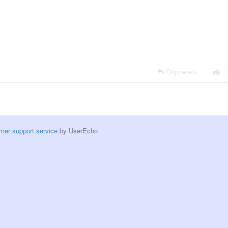
Odpowiedz
|
mer support service
by UserEcho