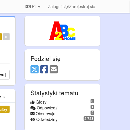
PL
Zaloguj się/Zarejestruj się
0
Podziel się
wuj
Statystyki tematu
ch
0
Głosy
1
Odpowiedzi
alizy
2
Obserwuje
2 728
Odwiedziny