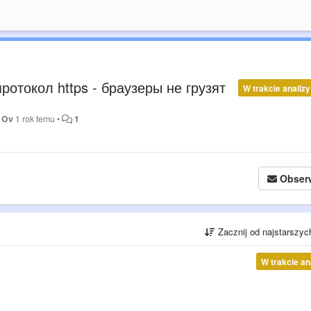
отокол https - браузеры не грузят
W trakcie analizy
 Ov
1 rok temu
•
1
Obser
Zacznij od najstarszy
W trakcie an