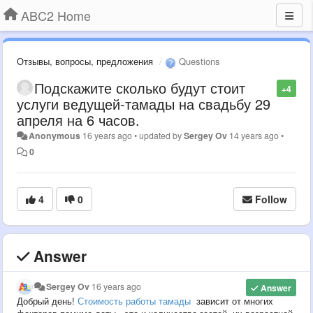
ABC2 Home
Отзывы, вопросы, предложения
Questions
Подскажите сколько будут стоит
+4
услуги ведущей-тамады на свадьбу 29
апреля на 6 часов.
Anonymous
16 years ago
•
updated by
Sergey Ov
14 years ago
•
0
4
0
Follow
Answer
Sergey Ov
16 years ago
Answer
Добрый день!
Стоимость работы тамады
зависит от многих