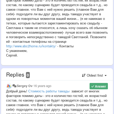
факторов помимо даты - это и количество гостей, их возрастной
состав, по какому сценарию будет проводится свадьба и т.д.. но
самое главное. что Вам с ней нужно решить (главное Вам для
себя)- подходите ли вы друг другу, ведь тамада участвует в
одном из поворотных моментов вашей жизни... (я не намекаю о
тетках, которые пытаются зарегламентировать всю свадьбу -
Светлана к таким не относится, а лишь хочу сказать об обычном
человеческом взаиморасположении)- лучше всего вам позвонить
и поговорить непосредственно с тамадой Светланой. Позвоните
ей - контактные телефоны на странице
http://www.abc2home.ru/kontakty/
- Контакты
C уважением,
Сергей.
Replies
0
Oldest first
Sergey Ov
16 years ago
Answer
Добрый день!
Стоимость работы тамады
зависит от многих
факторов помимо даты - это и количество гостей, их возрастной
состав, по какому сценарию будет проводится свадьба и т.д.. но
самое главное. что Вам с ней нужно решить (главное Вам для
себя)- подходите ли вы друг другу, ведь тамада участвует в
одном из поворотных моментов вашей жизни... (я не намекаю о