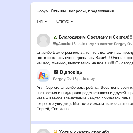
Форум:
Отзывы, вопросы, предложения
Тип
Статус
Благодарим Светлану и Сергея!!!
Анонім
15 років тому
•
оновлено
Sergey Ov
Спасибо Вам огромное, за то что сделали наш праз
гости остались очень довольны Вами!!!! Очень хор
нашему мнению, выложились на все 100!!! С благодар
Відповідь
Sergey Ov
15 років тому
Аня, Сергей. Спасибо вам, ребята. Весь день возил
настроения и поддержки родственников и друзей пр
незабываемое впечатление - будто собралась одна 
скоро это увидите). Мы тоже желаем вам счастья о
Сергей, Светлана.
Хотим сказать спасибо