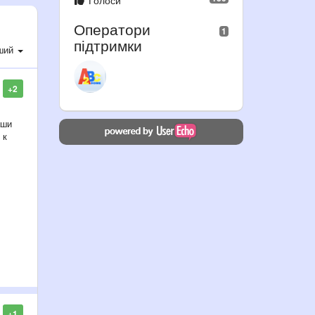
Голоси
Оператори
1
підтримки
ший
+2
аши
 к
+1