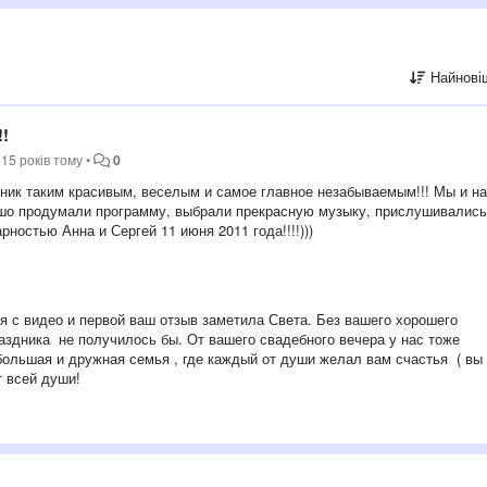
Найнові
!!
15 років тому
•
0
дник таким красивым, веселым и самое главное незабываемым!!! Мы и н
ошо продумали программу, выбрали прекрасную музыку, прислушивались
ностью Анна и Сергей 11 июня 2011 года!!!!)))
ся с видео и первой ваш отзыв заметила Света. Без вашего хорошего
аздника не получилось бы. От вашего свадебного вечера у нас тоже
большая и дружная семья , где каждый от души желал вам счастья ( вы
т всей души!