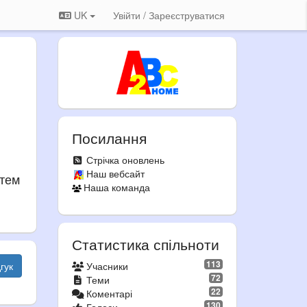
UK
Увійти / Зареєструватися
Посилання
Стрічка оновлень
Наш вебсайт
атем
Наша команда
Статистика спільноти
113
гук
Учасники
72
Теми
22
Коментарі
130