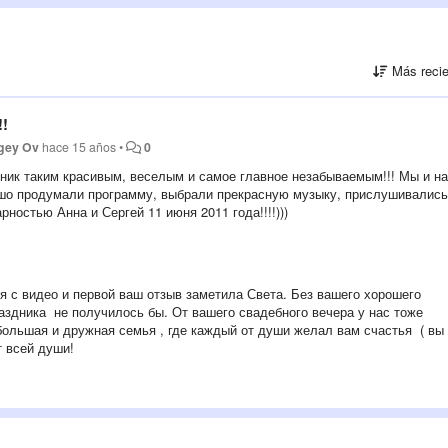
Más recie
!!
gey Ov
hace 15 años
•
0
дник таким красивым, веселым и самое главное незабываемым!!! Мы и н
ошо продумали программу, выбрали прекрасную музыку, прислушивались
ностью Анна и Сергей 11 июня 2011 года!!!!)))
ся с видео и первой ваш отзыв заметила Света. Без вашего хорошего
аздника не получилось бы. От вашего свадебного вечера у нас тоже
большая и дружная семья , где каждый от души желал вам счастья ( вы
т всей души!