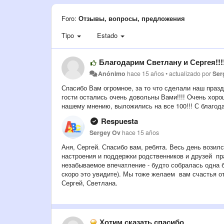
Foro:
Отзывы, вопросы, предложения
Tipo
Estado
Благодарим Светлану и Сергея!!!
Anónimo
hace 15 años
•
actualizado por
Ser
Спасибо Вам огромное, за то что сделали наш праз
гости остались очень довольны Вами!!!! Очень хор
нашему мнению, выложились на все 100!!! С благодар
Respuesta
Sergey Ov
hace 15 años
Аня, Сергей. Спасибо вам, ребята. Весь день возил
настроения и поддержки родственников и друзей пр
незабываемое впечатление - будто собралась одна 
скоро это увидите). Мы тоже желаем вам счастья о
Сергей, Светлана.
Хотим сказать спасибо