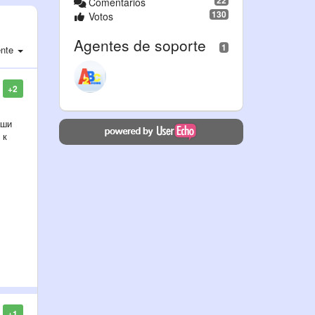
22
Comentarios
130
Votos
Agentes de soporte
1
nte
+2
аши
 к
+1