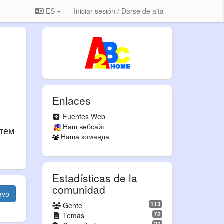
ES
Iniciar sesión / Darse de alta
Enlaces
Fuentes Web
Наш вебсайт
атем
Наша команда
Estadísticas de la
comunidad
evo
113
Gente
72
Temas