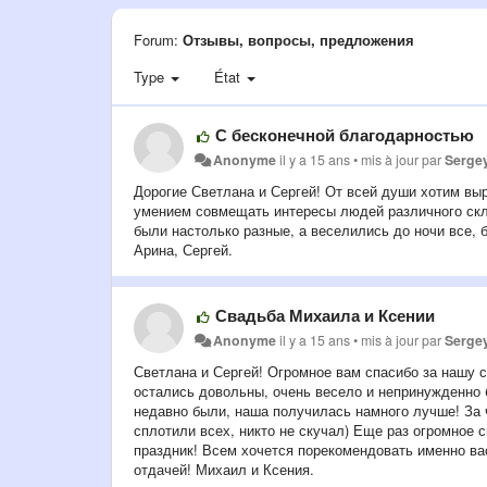
Forum:
Отзывы, вопросы, предложения
Type
État
С бесконечной благодарностью
Anonyme
il y a 15 ans
•
mis à jour par
Serge
Дорогие Светлана и Сергей! От всей души хотим в
умением совмещать интересы людей различного скла
были настолько разные, а веселились до ночи все, 
Арина, Сергей.
Свадьба Михаила и Ксении
Anonyme
il y a 15 ans
•
mis à jour par
Serge
Светлана и Сергей! Огромное вам спасибо за нашу 
остались довольны, очень весело и непринужденно б
недавно были, наша получилась намного лучше! За ч
сплотили всех, никто не скучал) Еще раз огромное 
праздник! Всем хочется порекомендовать именно ва
отдачей! Михаил и Ксения.