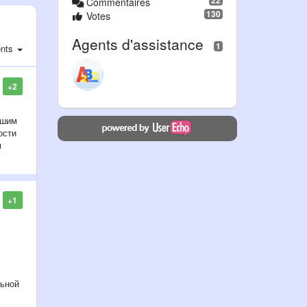
22
Commentaires
130
Votes
Agents d'assistance
1
ents
+2
ашим
ости
м
+1
льной