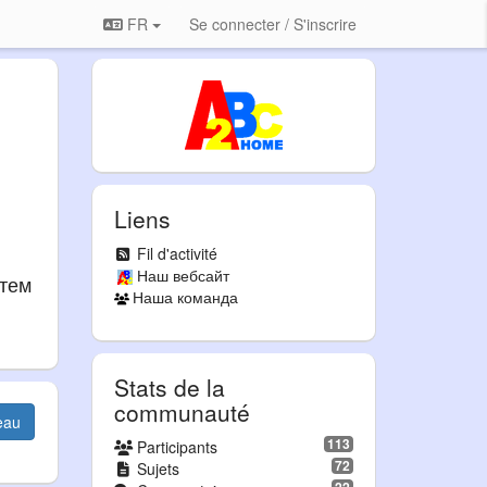
FR
Se connecter / S'inscrire
Liens
Fil d'activité
Наш вебсайт
атем
Наша команда
Stats de la
communauté
eau
113
Participants
72
Sujets