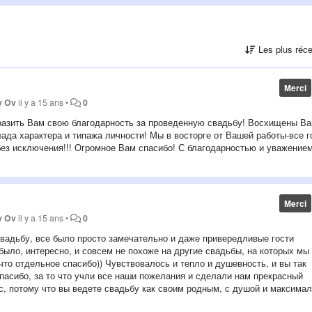
Les plus réc
Merci
y Ov
il y a 15 ans
•
0
ыразить Вам свою благодарность за проведенную свадьбу! Восхищены В
да характера и типажа личности! Мы в восторге от Вашей работы-все г
без исключения!!! Огромное Вам спасибо! С благодарностью и уважение
Merci
y Ov
il y a 15 ans
•
0
свадьбу, все было просто замечательно и даже привередливые гости
ыло, интересно, и совсем не похоже на другие свадьбы, на которых мы
то отдельное спасибо)) Чувствовалось и тепло и душевность, и вы так
спасибо, за то что учли все наши пожелания и сделали нам прекрасный
с, потому что вы ведете свадьбу как своим родным, с душой и максима